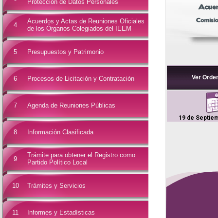
Protección de Datos Personales
Acuerdos y Actas de Reuniones Oficiales
4
de los Órganos Colegiados del IEEM
5
Presupuestos y Patrimonio
Ver Orden
6
Procesos de Licitación y Contratación
7
Agenda de Reuniones Públicas
19 de Septie
8
Información Clasificada
Trámite para obtener el Registro como
9
Partido Político Local
10
Trámites y Servicios
11
Informes y Estadísticas