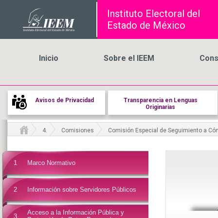
Instituto Electoral del
Estado de México
Inicio
Sobre el IEEM
Cons
Avisos de Privacidad
Transparencia en Lenguas
Originarias
4.
Comisiones
Comisión Especial de Seguimiento a C
1
Marco Normativo
2
Información sobre Servidores Públicos
Acceso a la Información Pública y
3