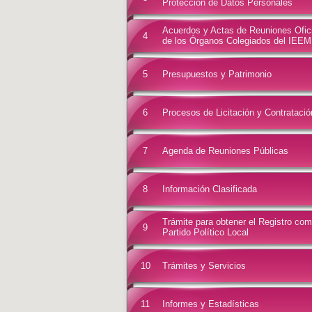
Protección de Datos Personales
Acuerdos y Actas de Reuniones Ofic
4
de los Órganos Colegiados del IEEM
5
Presupuestos y Patrimonio
6
Procesos de Licitación y Contratació
7
Agenda de Reuniones Públicas
8
Información Clasificada
Trámite para obtener el Registro co
9
Partido Político Local
10
Trámites y Servicios
11
Informes y Estadísticas