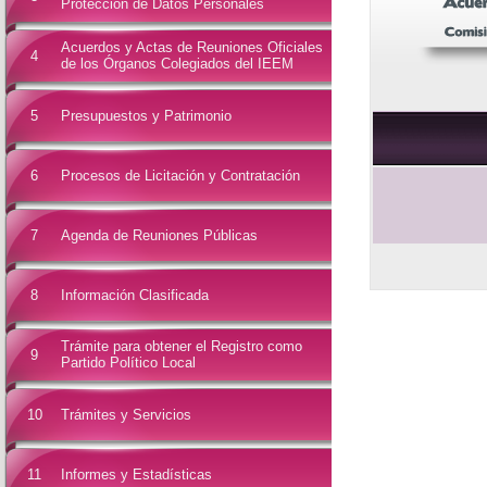
Protección de Datos Personales
Acuerdos y Actas de Reuniones Oficiales
4
de los Órganos Colegiados del IEEM
5
Presupuestos y Patrimonio
6
Procesos de Licitación y Contratación
7
Agenda de Reuniones Públicas
8
Información Clasificada
Trámite para obtener el Registro como
9
Partido Político Local
10
Trámites y Servicios
11
Informes y Estadísticas