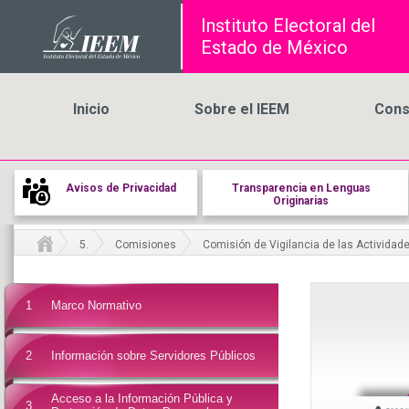
Instituto Electoral del
Estado de México
Inicio
Sobre el IEEM
Cons
Avisos de Privacidad
Transparencia en Lenguas
Originarias
5.
Comisiones
Comisión de Vigilancia de las Actividades
1
Marco Normativo
2
Información sobre Servidores Públicos
Acceso a la Información Pública y
3