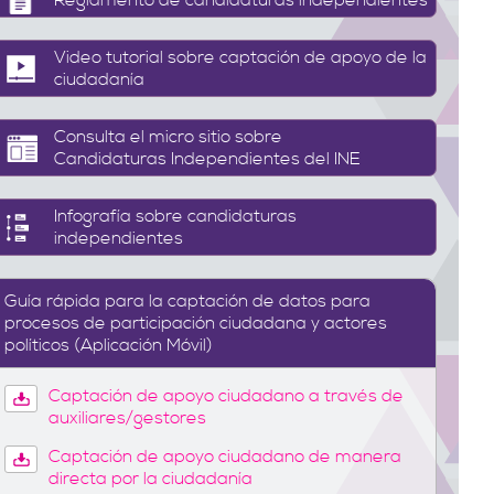
Reglamento de candidaturas independientes
Video tutorial sobre captación de apoyo de la
ciudadanía
Consulta el micro sitio sobre
Candidaturas Independientes del INE
Infografía sobre candidaturas
independientes
Guía rápida para la captación de datos para
procesos de participación ciudadana y actores
políticos (Aplicación Móvil)
Captación de apoyo ciudadano a través de
auxiliares/gestores
Captación de apoyo ciudadano de manera
directa por la ciudadanía