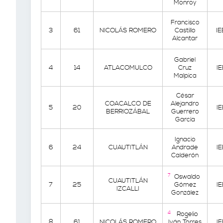
Monroy
Francisco
3
61
NICOLÁS ROMERO
Castillo
I
Alcantar
Gabriel
4
14
ATLACOMULCO
Cruz
I
Malpica
César
COACALCO DE
Alejandro
5
20
I
BERRIOZÁBAL
Guerrero
García
Ignacio
6
24
CUAUTITLÁN
Andrade
I
Calderón
7
Oswaldo
CUAUTITLÁN
7
25
Gómez
I
IZCALLI
González
4
Rogelio
8
61
NICOLÁS ROMERO
Iván Torres
I