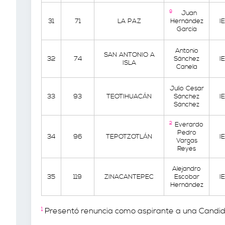
9
Juan
31
71
LA PAZ
Hernández
I
García
Antonio
SAN ANTONIO A
32
74
Sánchez
I
ISLA
Canela
Julio Cesar
33
93
TEOTIHUACÁN
Sánchez
I
Sánchez
2
Everardo
Pedro
34
96
TEPOTZOTLÁN
I
Vargas
Reyes
Alejandro
35
119
ZINACANTEPEC
Escobar
I
Hernández
1
Presentó renuncia como aspirante a una Candid