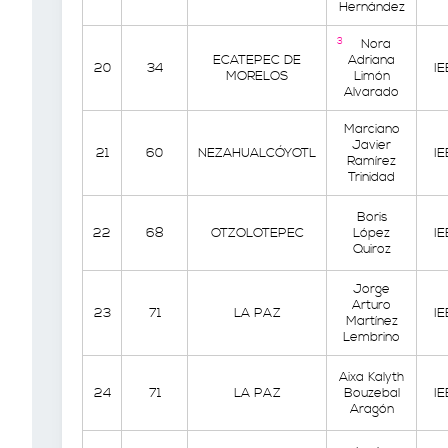
Hernández
3
Nora
ECATEPEC DE
Adriana
20
34
I
MORELOS
Limón
Alvarado
Marciano
Javier
21
60
NEZAHUALCÓYOTL
I
Ramírez
Trinidad
Boris
22
68
OTZOLOTEPEC
López
I
Quiroz
Jorge
Arturo
23
71
LA PAZ
I
Martínez
Lembrino
Aixa Kalyth
24
71
LA PAZ
Bouzebal
I
Aragón