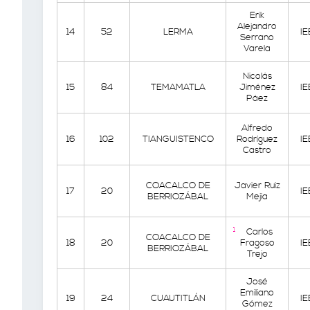
Erik
Alejandro
14
52
LERMA
I
Serrano
Varela
Nicolás
15
84
TEMAMATLA
Jiménez
I
Páez
Alfredo
16
102
TIANGUISTENCO
Rodríguez
I
Castro
COACALCO DE
Javier Ruiz
17
20
I
BERRIOZÁBAL
Mejia
1
Carlos
COACALCO DE
18
20
Fragoso
I
BERRIOZÁBAL
Trejo
José
Emiliano
19
24
CUAUTITLÁN
I
Gómez