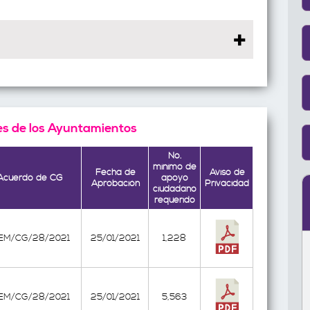
es de los Ayuntamientos
No.
minimo de
Fecha de
Aviso de
Acuerdo de CG
apoyo
Aprobación
Privacidad
ciudadano
requerido
EEM/CG/28/2021
25/01/2021
1,228
EEM/CG/28/2021
25/01/2021
5,563