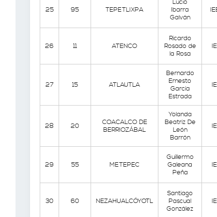
Lucio
25
95
TEPETLIXPA
Ibarra
I
Galván
Ricardo
26
11
ATENCO
Rosado de
I
la Rosa
Bernardo
Ernesto
27
15
ATLAUTLA
I
García
Estrada
Yolanda
COACALCO DE
Beatriz De
28
20
I
BERRIOZÁBAL
León
Barrón
Guillermo
29
55
METEPEC
Galeana
I
Peña
Santiago
30
60
NEZAHUALCÓYOTL
Pascual
I
González