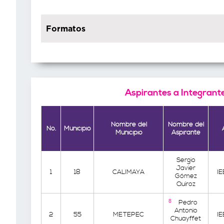
Formatos
Aspirantes a Integrant
Nombre del
Nombre del
No.
Municipio
Municipio
Aspirante
Sergio
Javier
1
18
CALIMAYA
I
Gómez
Quiroz
8
Pedro
Antonio
2
55
METEPEC
I
Chuayffet